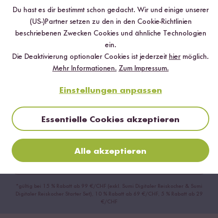
Du hast es dir bestimmt schon gedacht. Wir und einige unserer
(US-)Partner setzen zu den in den Cookie-Richtlinien
beschriebenen Zwecken Cookies und ähnliche Technologien
ein.
Die Deaktivierung optionaler Cookies ist jederzeit
hier
möglich.
Mehr Informationen.
Zum Impressum.
Jetzt zum Newsletter anmelden
Einstellungen anpassen
Sichere dir bis zu
15 % Willkommensrabatt*
auf deine
erste Bestellung. Hierbei gilt: Je voller dein Warenkorb, desto
höher dein Rabatt.
Essentielle Cookies akzeptieren
Alle akzeptieren
Abonnieren
*gültig bei 15 % Rabatt ab 99 €/CHF (exkl. Sumi Digitaler Reiskocher & Sumi
Digitaler Reiskocher Starter Set), 10 % Rabatt ab 69 €/CHF, 5 % Rabatt ab 29
€/CHF