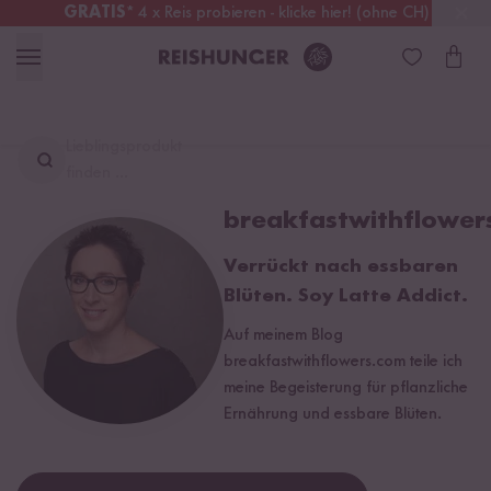
GRATIS
* 4 x Reis probieren - klicke hier! (ohne CH)
Österreich
Kostenloser Versand
ab 49 €
Lieblingsprodukt
finden ...
breakfastwithflower
Verrückt nach essbaren
Blüten. Soy Latte Addict.
Auf meinem Blog
breakfastwithflowers.com teile ich
meine Begeisterung für pflanzliche
Ernährung und essbare Blüten.