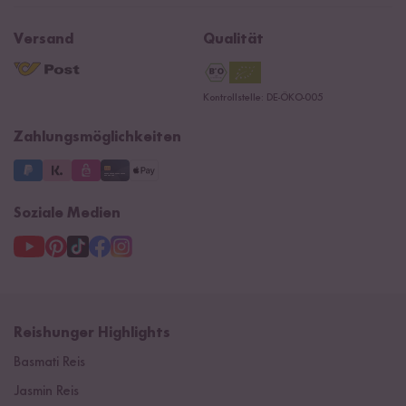
Affiliate
Jobs
Reishunger Magazin
Widerrufsrecht
B2B
Navacopah
Versand
Qualität
Kontaktformular
AGB
Reishunger Gutscheine
Datenschutzerklärung
Ersatzteile
Kontrollstelle: DE-ÖKO-005
Impressum
Zahlungsmöglichkeiten
Soziale Medien
Reishunger Highlights
Basmati Reis
Jasmin Reis