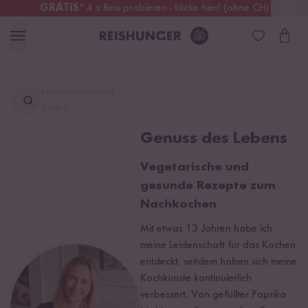
GRATIS
* 4 x Reis probieren - klicke hier! (ohne CH)
Österreich
Kostenloser Versand
ab 49 €
Lieblingsprodukt
finden ...
Genuss des Lebens
Vegetarische und
gesunde Rezepte zum
Nachkochen
Mit etwas 13 Jahren habe ich
meine Leidenschaft für das Kochen
entdeckt, seitdem haben sich meine
Kochkünste kontinuierlich
verbessert. Von gefüllter Paprika