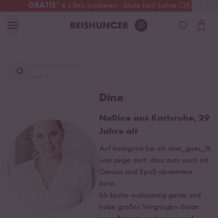
GRATIS
* 4 x Reis probieren - klicke hier! (ohne CH)
Österreich
Kostenloser Versand
ab 49 €
Lieblingsprodukt
finden ...
Dine
NaDine aus Karlsruhe, 29
Jahre alt
Auf Instagram bin ich dine_goes_fit
und zeige dort, dass man auch mit
Genuss und Spaß abnehmen
kann.
Ich koche wahnsinnig gerne und
habe großes Vergnügen daran