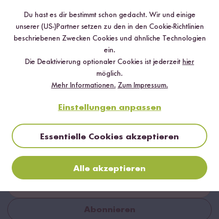
Du hast es dir bestimmt schon gedacht. Wir und einige
unserer (US-)Partner setzen zu den in den Cookie-Richtlinien
beschriebenen Zwecken Cookies und ähnliche Technologien
ein.
Die Deaktivierung optionaler Cookies ist jederzeit
hier
möglich.
Mehr Informationen.
Zum Impressum.
Einstellungen anpassen
Jetzt zum Newsletter anmelden
Essentielle Cookies akzeptieren
Sichere dir bis zu
15 % Willkommensrabatt*
auf deine
erste Bestellung. Hierbei gilt: Je voller dein Warenkorb, desto
höher dein Rabatt.
Alle akzeptieren
Abonnieren