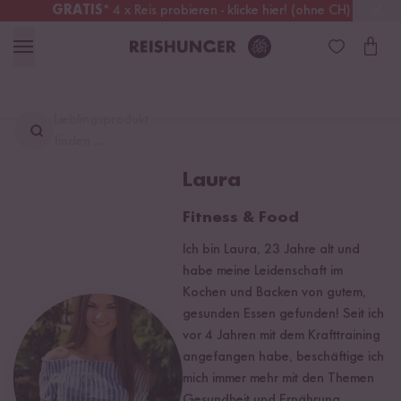
GRATIS
* 4 x Reis probieren - klicke hier! (ohne CH)
Österreich
Kostenloser Versand
ab 49 €
Lieblingsprodukt
finden ...
Laura
Fitness & Food
Ich bin Laura, 23 Jahre alt und
habe meine Leidenschaft im
Kochen und Backen von gutem,
gesunden Essen gefunden! Seit ich
vor 4 Jahren mit dem Krafttraining
angefangen habe, beschäftige ich
mich immer mehr mit den Themen
Gesundheit und Ernährung.