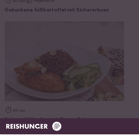
Vegetarisch
40 min
Gebackene Süßkartoffel mit Kichererbsen
40 min
Erdnuss-Hähnchen mit Rotem Reis