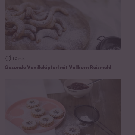
90 min
Gesunde Vanillekipferl mit Vollkorn Reismehl