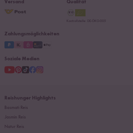
Navacopah
Versand
Qualität
Kontaktformular
AGB
Reishunger Gutscheine
Datenschutzerklärung
Ersatzteile
Kontrollstelle: DE-ÖKO-005
Impressum
Zahlungsmöglichkeiten
Soziale Medien
Reishunger Highlights
Basmati Reis
Jasmin Reis
Natur Reis