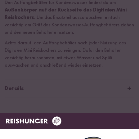
Den Auffangbehälter für Kondenswasser findest du am
Außenkörper auf der Rückseite des Digitalen Mini
Reiskochers
. Um das Ersatzteil auszutauschen, einfach
vorsichtig am Griff des Kondenswasser-Auffangbehälters ziehen
und den neuen Behälter einsetzen.
Achte darauf, den Auffangbehälter nach jeder Nutzung des
Digitalen Mini Reiskochers zu reinigen. Dafür den Behälter
vorsichtig herausnehmen, mit etwas Wasser und Spüli
auswaschen und anschließend wieder einsetzen.
Details
Material: Kunststoff
Maße: 8,5 x 3 cm
Das sagen unsere Kund:innen
0 Bewertungen
0 Fragen