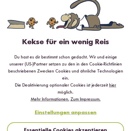
0 / 5
Kekse für ein wenig Reis
Infos zur Echtheit der Bewertungen
Du hast es dir bestimmt schon gedacht. Wir und einige
5 Sterne
0 %
unserer (US-)Partner setzen zu den in den Cookie-Richtlinien
beschriebenen Zwecken Cookies und ähnliche Technologien
4 Sterne
0 %
ein.
3 Sterne
0 %
Die Deaktivierung optionaler Cookies ist jederzeit
hier
möglich.
2 Sterne
0 %
Mehr Informationen.
Zum Impressum.
1 Stern
0 %
Einstellungen anpassen
Bewerte dieses Produkt
Essentielle Cookies akzeptieren