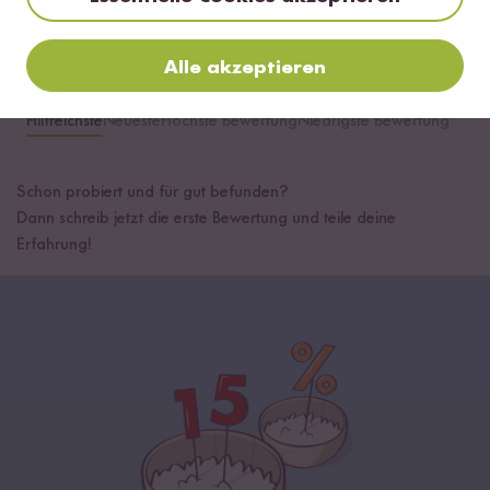
Alle akzeptieren
Hilfreichste
Neueste
Höchste Bewertung
Niedrigste Bewertung
Schon probiert und für gut befunden?
Dann schreib jetzt die erste Bewertung und teile deine
Erfahrung!