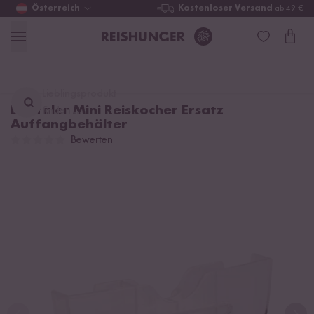
Österreich
Kostenloser Versand
ab 49 €
Lieblingsprodukt
Digitaler Mini Reiskocher Ersatz
finden ...
Auffangbehälter
Bewerten