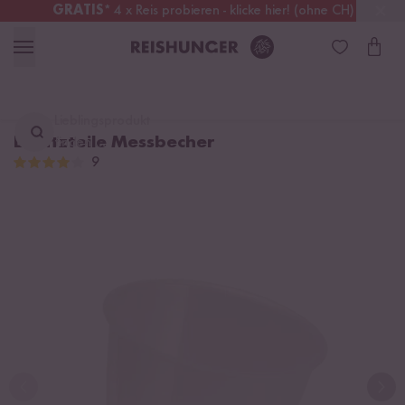
GRATIS
* 4 x Reis probieren - klicke hier! (ohne CH)
Österreich
Kostenloser Versand
ab 49 €
Lieblingsprodukt
Ersatzteile Messbecher
finden ...
9