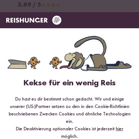
3.89 / 5
Infos zur Echtheit der Bewertungen
5 Sterne
55.6 %
4 Sterne
0 %
3 Sterne
22.2 %
2 Sterne
22.2 %
1 Stern
0 %
Kekse für ein wenig Reis
Bewerte dieses Produkt
Du hast es dir bestimmt schon gedacht. Wir und einige
unserer (US-)Partner setzen zu den in den Cookie-Richtlinien
beschriebenen Zwecken Cookies und ähnliche Technologien
ein.
Die Deaktivierung optionaler Cookies ist jederzeit
hier
möglich.