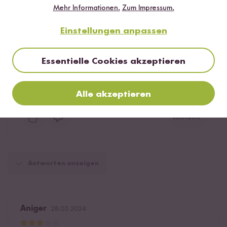
Hilfreichste
Neueste
Höchste Bewertung
Niedrigste Bewertung
Mehr Informationen.
Zum Impressum.
Einstellungen anpassen
taguan
29.11.2023
Essentielle Cookies akzeptieren
Ich würde mir ein Messbecher aus Edelstahl wünschen ;-)
Alle akzeptieren
9
Personen fanden diese Antwort hilfreich
Melden
Antworten anzeigen
Aniger
28.03.2024