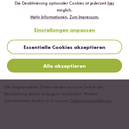
wir deine Anfrage schnell bearbeiten können.
Die Deaktivierung optionaler Cookies ist jederzeit
hier
möglich.
Die abgesendeten Daten werden nur zum Zweck der
Mehr Informationen.
Zum Impressum.
Bearbeitung deines Anliegens verarbeitet. Weitere
Informationen findest du in unserer
Datenschutzerklärung
.
Einstellungen anpassen
Nachricht absenden
Essentielle Cookies akzeptieren
*Pflichtangabe
Alle akzeptieren
Die abgesendeten Daten werden nur zum Zweck der
Bearbeitung deines Anliegens verarbeitet. Weitere
Informationen findest du in unserer
Datenschutzerklärung
.