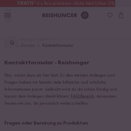
GRATIS
* 4 x Reis probieren - klicke hier! (ohne CH)
Österreich
Kostenloser Versand
ab 49 €
Lieblingsprodukt
Start
Service
Kontaktformular
finden ...
Kontaktformular - Reishunger
Hey, schön dass du hier bist! Zu den meisten Anliegen und
Fragen haben wir bereits viele hilfreiche und nützliche
Informationen parat, vielleicht wirst du da schon fündig und
kannst dein Anliegen direkt klären:
FAQ-Bereich
. Ansonsten
freuen wir uns, dir persönlich weiterzuhelfen.
Fragen oder Beratung zu Produkten