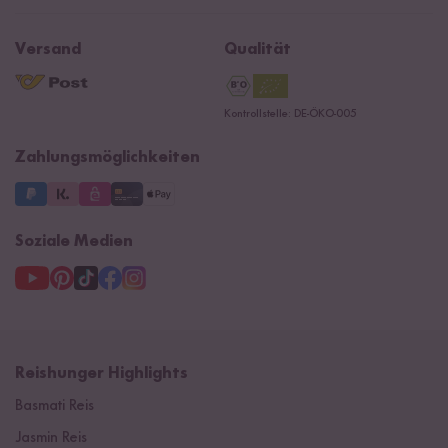
Affiliate
Jobs
Reishunger Magazin
Widerrufsrecht
B2B
Navacopah
Versand
Qualität
Kontaktformular
AGB
Reishunger Gutscheine
Datenschutzerklärung
Ersatzteile
Kontrollstelle: DE-ÖKO-005
Impressum
Zahlungsmöglichkeiten
Soziale Medien
Reishunger Highlights
Basmati Reis
Jasmin Reis