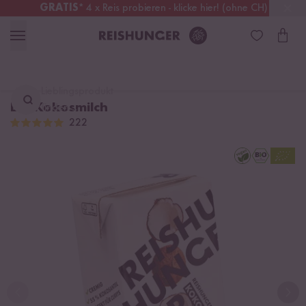
GRATIS
* 4 x Reis probieren - klicke hier! (ohne CH)
Österreich
Kostenloser Versand
ab 49 €
Lieblingsprodukt
Bio Kokosmilch
finden ...
222