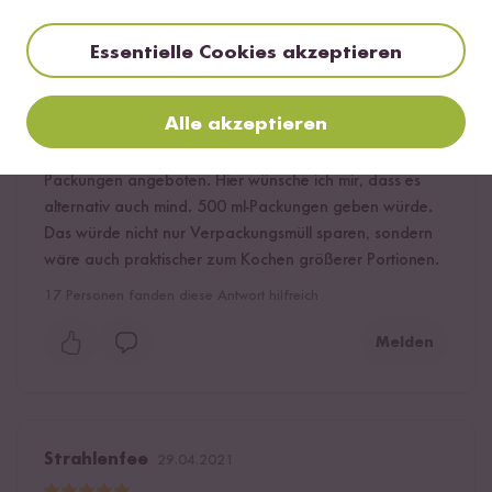
Anonym
05.06.2021
Essentielle Cookies akzeptieren
Sehr cremig und sehr lecker! Wer keine Milch oder
Alle akzeptieren
Sahne zum Kochen mag/möchte, kann gut hierauf
zurückgreifen. Leider, leider werden nur kleine 250 ml-
Packungen angeboten. Hier wünsche ich mir, dass es
alternativ auch mind. 500 ml-Packungen geben würde.
Das würde nicht nur Verpackungsmüll sparen, sondern
wäre auch praktischer zum Kochen größerer Portionen.
17
Personen fanden diese Antwort hilfreich
Melden
Strahlenfee
29.04.2021