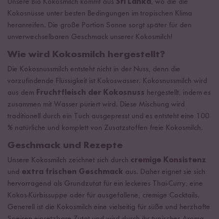
Unsere Bio Kokosmilch kommt aus
Sri Lanka
, wo die die
Kokosnüsse unter besten Bedingungen im tropischen Klima
heranreifen. Die große Portion Sonne sorgt später für den
unverwechselbaren Geschmack unserer Kokosmilch!
Wie wird Kokosmilch hergestellt?
Die Kokosnussmilch entsteht nicht in der Nuss, denn die
vorzufindende Flüssigkeit ist Kokoswasser. Kokosnussmilch wird
aus dem
Fruchtfleisch der Kokosnuss
hergestellt, indem es
zusammen mit Wasser püriert wird. Diese Mischung wird
traditionell durch ein Tuch ausgepresst und es entsteht eine 100
% natürliche und komplett von Zusatzstoffen freie Kokosmilch.
Geschmack und Rezepte
Unsere Kokosmilch zeichnet sich durch
cremige Konsistenz
und
extra frischen Geschmack
aus. Daher eignet sie sich
hervorragend als Grundzutat für ein leckeres Thai-Curry, eine
Kokos-Kürbissuppe oder für ausgefallene, cremige Cocktails.
Generell ist die Kokosmilch eine vielseitig für süße und herzhafte