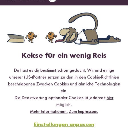
5 Sterne
94.1 %
4 Sterne
4.1 %
3 Sterne
1.4 %
2 Sterne
0 %
1 Stern
0.5 %
Kekse für ein wenig Reis
Du hast es dir bestimmt schon gedacht. Wir und einige
Bewerte dieses Produkt
unserer (US-)Partner setzen zu den in den Cookie-Richtlinien
beschriebenen Zwecken Cookies und ähnliche Technologien
ein.
Die Deaktivierung optionaler Cookies ist jederzeit
hier
möglich.
Hilfreichste
Neueste
Höchste Bewertung
Niedrigste Bewertung
Mehr Informationen.
Zum Impressum.
Einstellungen anpassen