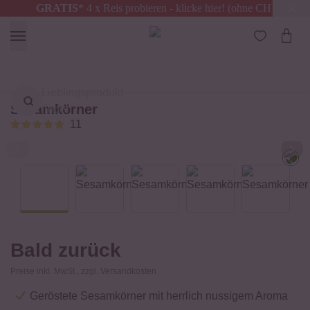
GRATIS
* 4 x Reis probieren - klicke hier! (ohne CH)
Österreich
Kostenloser Versand
ab 49 €
Lieblingsprodukt
Sesamkörner
finden ...
11
Bald zurück
Preise inkl. MwSt., zzgl. Versandkosten
Geröstete Sesamkörner mit herrlich nussigem Aroma