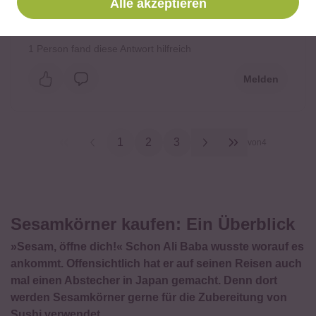
Alle akzeptieren
Sehr gute Qualität!
1
Person fand diese Antwort hilfreich
Melden
1
2
3
von
4
Sesamkörner kaufen: Ein Überblick
»Sesam, öffne dich!« Schon Ali Baba wusste worauf es
ankommt. Offensichtlich hat er auf seinen Reisen auch
mal einen Abstecher in Japan gemacht. Denn dort
werden Sesamkörner gerne für die Zubereitung von
Sushi verwendet.