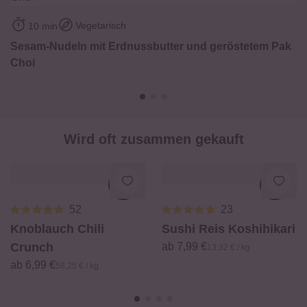
Fett
40 g
Vegetarisch
davon gesättigte Fettsäuren
10 min
6,8 g
Sesam-Nudeln mit Erdnussbutter und geröstetem Pak
Kohlenhydrate
32 g
Choi
davon Zucker
4 g
Eiweiß
18 g
Salz
0 g
Wird oft zusammen gekauft
Loading...
Loadi
52
23
Knoblauch Chili
Sushi Reis Koshihikari
Crunch
ab 7,99 €
13,32 € / kg
ab 6,99 €
58,25 € / kg