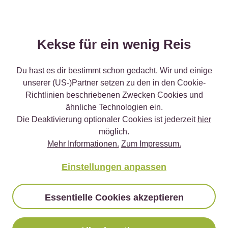
2
Personen fanden diese Antwort hilfreich
Melden
Kekse für ein wenig Reis
Du hast es dir bestimmt schon gedacht. Wir und einige
Natii
15.08.2020
unserer (US-)Partner setzen zu den in den Cookie-
Richtlinien beschriebenen Zwecken Cookies und
ähnliche Technologien ein.
Sesam ist super Schwarz oder Weiß beides
Die Deaktivierung optionaler Cookies ist jederzeit
hier
hervorragend und zu alle dem auch noch Glutenfrei!
möglich.
1
Person fand diese Antwort hilfreich
Mehr Informationen.
Zum Impressum.
Melden
Einstellungen anpassen
Essentielle Cookies akzeptieren
Rebecca
02.08.2020