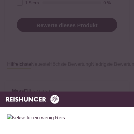
1 Stern
0 %
Bewerte dieses Produkt
Hilfreichste
Neueste
Höchste Bewertung
Niedrigste Bewertu
MayaElli
22.08.2019
Der bisher beste schwarze Sesam, den ich hatte.
Wenige Krümmel und keinen bitteren Geschmack.
Sehr lecker.